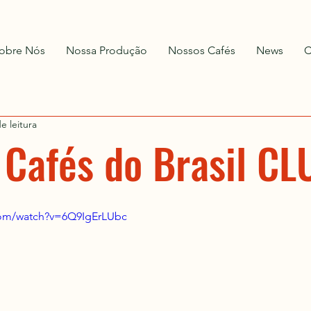
obre Nós
Nossa Produção
Nossos Cafés
News
C
e leitura
 Cafés do Brasil CL
com/watch?v=6Q9IgErLUbc