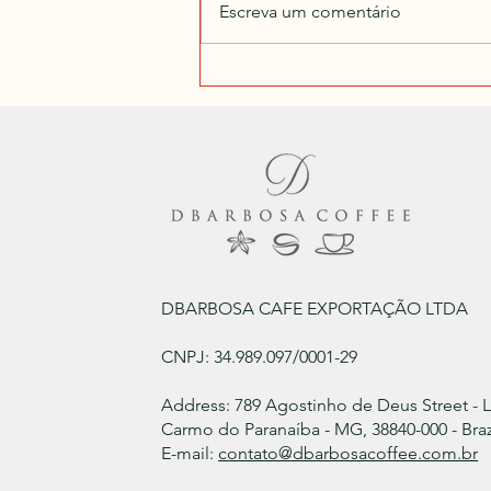
Escreva um comentário
D'Barbosa Coffee entre os
Melhores Cafés Especiais do Brasil
na Safra 2024
DBARBOSA CAFE EXPORTAÇÃO LTDA
CNPJ: 34.989.097/0001-29
Address: 789 Agostinho de Deus Street - 
Carmo do Paranaíba - MG, 38840-000 - Braz
E-mail:
contato@dbarbosacoffee.com.br