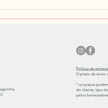
Globo Rural | Pioneiros de café no
Cerrado têm grãos especiais
premiados.
Politica de entrega
O prazo de envio d
* os prazos pode
Lagoinha,
do cliente, tipo 
il
pelos fornecedores