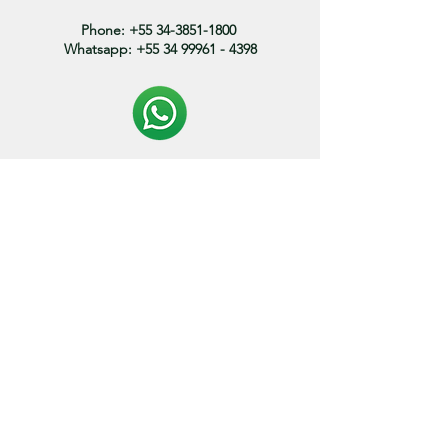
Phone:
+55 34-3851-1800
Whatsapp:
+55 34 99961 - 4398
Politica de entrega:
O prazo de envio dos produtos variam entre 3 a 15
dias.
* os prazos podem variar de acordo com o endereço