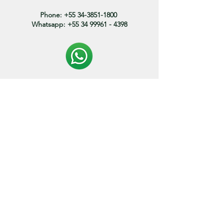
Phone:
+55 34-3851-1800
Whatsapp:
+55 34 99961 - 4398
Politica de entrega:
O prazo de envio dos produtos variam entre 3 a 15
dias.
* os prazos podem variar de acordo com o endereço