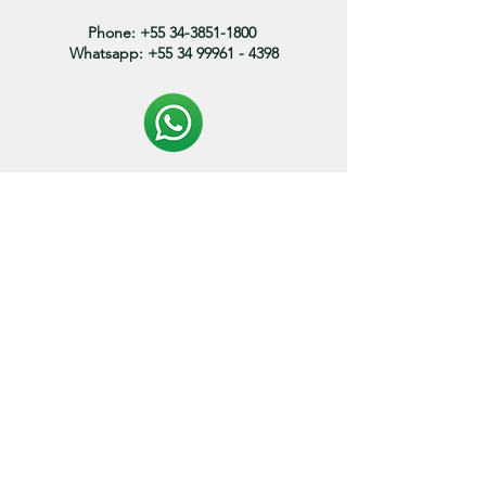
Phone:
+55 34-3851-1800
Whatsapp:
+55 34 99961 - 4398
Politica de entrega:
O prazo de envio dos produtos variam entre 3 a 15
dias.
* os prazos podem variar de acordo com o endereço