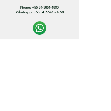
Phone:
+55 34-3851-1800
Whatsapp:
+55 34 99961 - 4398
Politica de entrega:
O prazo de envio dos produtos variam entre 3 a 15
dias.
* os prazos podem variar de acordo com o endereço