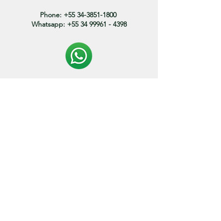
Phone:
+55 34-3851-1800
Whatsapp:
+55 34 99961 - 4398
Politica de entrega:
O prazo de envio dos produtos variam entre 3 a 15
dias.
* os prazos podem variar de acordo com o endereço