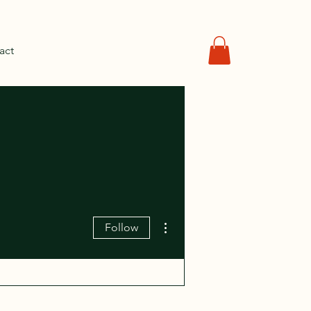
act
More actions
Follow