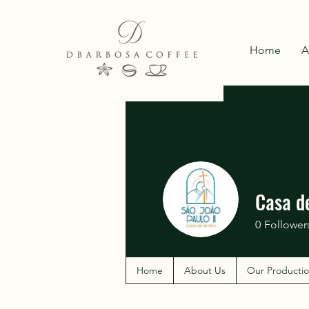
Home
A
Casa de
0
Follower
Home
About Us
Our Producti