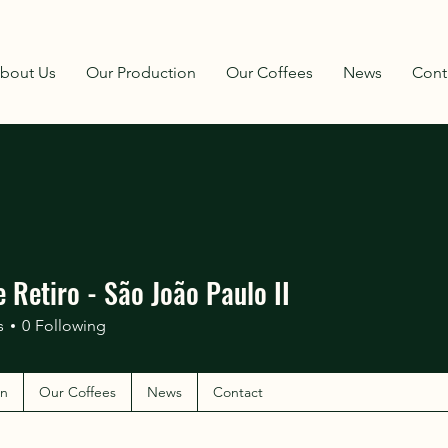
bout Us
Our Production
Our Coffees
News
Cont
 Retiro - São João Paulo II
s
0
Following
on
Our Coffees
News
Contact