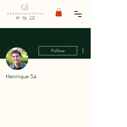
More actions
Follow
Henrique Sá