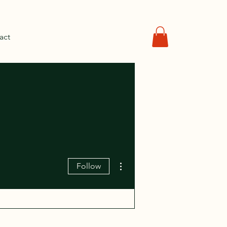
act
More actions
Follow