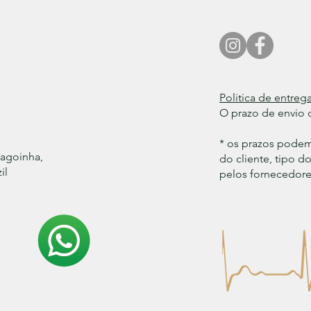
Politica de entrega
O prazo de envio d
* os prazos pode
Lagoinha,
do cliente, tipo 
il
pelos fornecedores