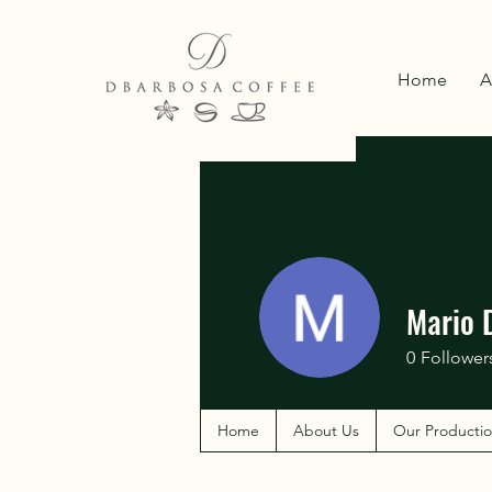
Home
A
Mario D
0
Follower
Home
About Us
Our Producti