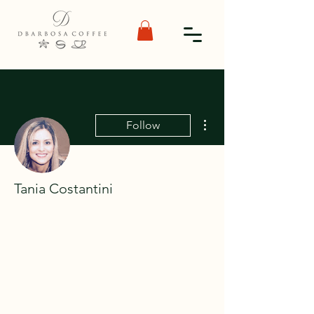
More actions
Follow
Tania Costantini