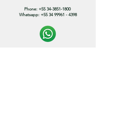
Phone:
+55 34-3851-1800
Whatsapp:
+55 34 99961 - 4398
Politica de entrega:
O prazo de envio dos produtos variam entre 3 a 15
dias.
* os prazos podem variar de acordo com o endereço